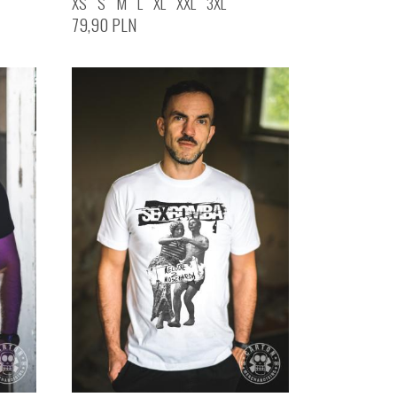
XS
S
M
L
XL
XXL
3XL
79,90
PLN