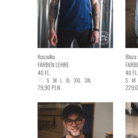
Koszulka
Bluza 
FARBEN LEHRE
FARB
40 FL
40 FL
XS
S
M
L
XL
XXL
3XL
S
M
79,90
PLN
229,