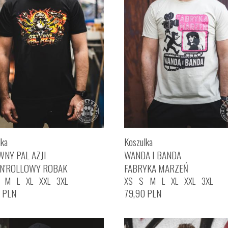
lka
Koszulka
WNY PAL AZJI
WANDA I BANDA
'N'ROLLOWY ROBAK
FABRYKA MARZEŃ
M
L
XL
XXL
3XL
XS
S
M
L
XL
XXL
3XL
0
PLN
79,90
PLN