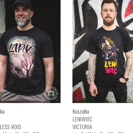
lka
Koszulka
LENIWIEC
LESS VOID
VICTORIA