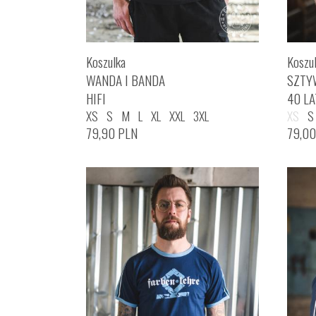
Koszulka
Koszu
WANDA I BANDA
SZTY
HIFI
40 LA
XS
S
M
L
XL
XXL
3XL
XS
S
79,90
PLN
79,0