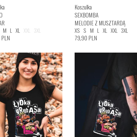
lka
Koszulka
O
SEXBOMBA
AR
MELODIE Z MUSZTARDĄ
M
L
XL
XXL
3XL
XS
S
M
L
XL
XXL
3XL
0
PLN
79,90
PLN