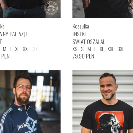
lka
Koszulka
WNY PAL AZJI
INSEKT
T
ŚWIAT OSZALAŁ
M
L
XL
XXL
3XL
XS
S
M
L
XL
XXL
3XL
0
PLN
79,90
PLN