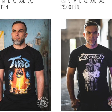
M
L
XL
XXL
3XL
XS
S
M
L
XL
XXL
3XL
0
PLN
79,00
PLN