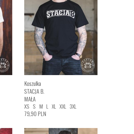
Koszulka
STACJA B.
MAŁA
XS
S
M
L
XL
XXL
3XL
79,90
PLN