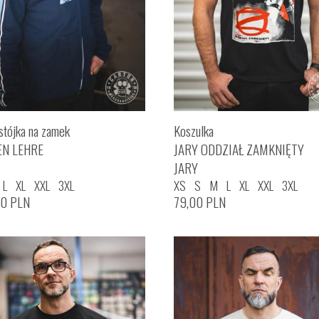
stójka na zamek
Koszulka
EN LEHRE
JARY ODDZIAŁ ZAMKNIĘTY
JARY
L
XL
XXL
3XL
XS
S
M
L
XL
XXL
3XL
00
PLN
79,00
PLN