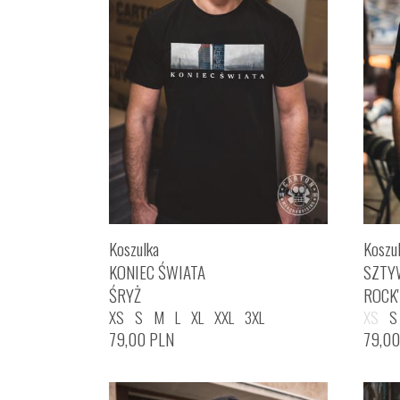
Koszulka
Koszu
KONIEC ŚWIATA
SZTY
ŚRYŻ
ROCK
XS
S
M
L
XL
XXL
3XL
XS
S
79,00
PLN
79,0