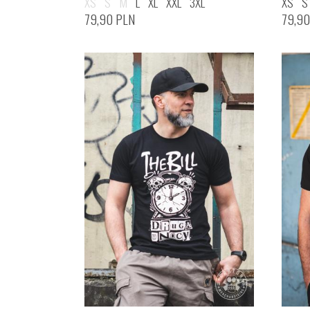
XS
S
M
L
XL
XXL
3XL
XS
S
79,90
PLN
79,9