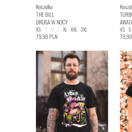
Koszulka
Koszu
THE BILL
TURB
DRUGA W NOCY
AWAT
XS
S
M
L
XL
XXL
3XL
XS
S
79,90
PLN
79,9