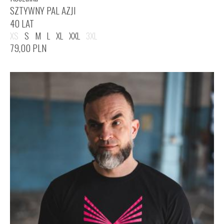
SZTYWNY PAL AZJI
40 LAT
XS
S
M
L
XL
XXL
3XL
79,00
PLN