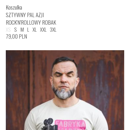
Koszulka
SZTYWNY PAL AZJI
ROCK'N'ROLLOWY ROBAK
XS
S
M
L
XL
XXL
3XL
79,00
PLN