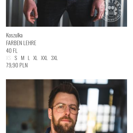
Koszulka
FARBEN LEHRE
40 FL
XS
S
M
L
XL
XXL
3XL
79,90
PLN