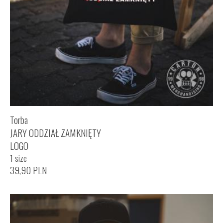
Torba
JARY ODDZIAŁ ZAMKNIĘTY
LOGO
1 size
39,90
PLN