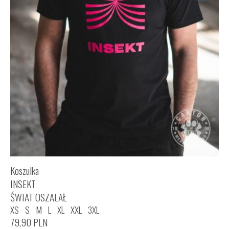
Koszulka
INSEKT
ŚWIAT OSZALAŁ
XS
S
M
L
XL
XXL
3XL
79,90
PLN