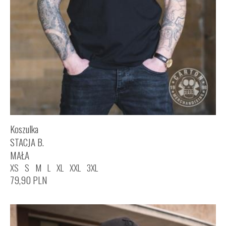
Koszulka
STACJA B.
MAŁA
XS
S
M
L
XL
XXL
3XL
79,90
PLN