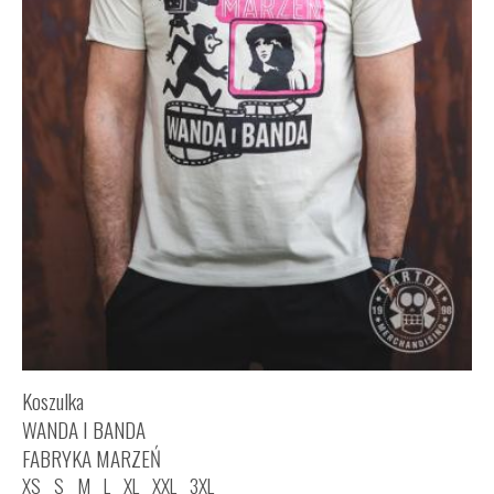
Koszulka
WANDA I BANDA
FABRYKA MARZEŃ
XS
S
M
L
XL
XXL
3XL