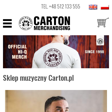
TEL.
+48 512 133 555
ARTYŚCI
PRODUKTY
OUTLET
Sklep muzyczny Carton.pl