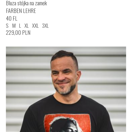
Bluza stójka na zamek
FARBEN LEHRE
40 FL
S
M
L
XL
XXL
3XL
229,00
PLN