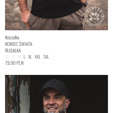
Koszulka
KONIEC ŚWIATA
RUSAŁKA
XS
S
M
L
XL
XXL
3XL
79,90
PLN