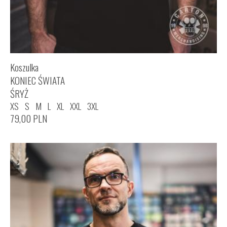
Koszulka
KONIEC ŚWIATA
ŚRYŻ
XS
S
M
L
XL
XXL
3XL
79,00
PLN