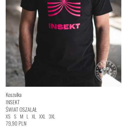
Koszulka
INSEKT
ŚWIAT OSZALAŁ
XS
S
M
L
XL
XXL
3XL
79,90
PLN