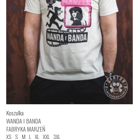
Koszulka
WANDA I BANDA
FABRYKA MARZEŃ
XS
S
M
L
XL
XXL
3XL