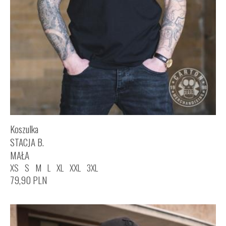
Koszulka
STACJA B.
MAŁA
XS
S
M
L
XL
XXL
3XL
79,90
PLN