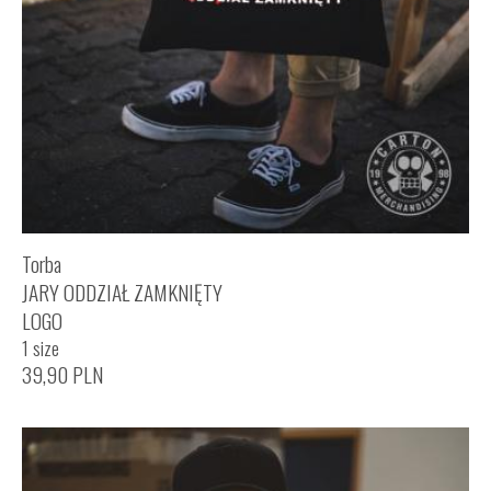
Torba
JARY ODDZIAŁ ZAMKNIĘTY
LOGO
1 size
39,90
PLN