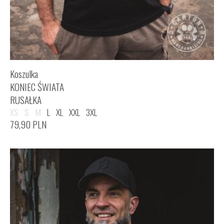
Koszulka
KONIEC ŚWIATA
RUSAŁKA
XS
S
M
L
XL
XXL
3XL
79,90
PLN