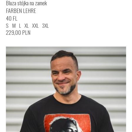
Bluza stójka na zamek
FARBEN LEHRE
40 FL
S
M
L
XL
XXL
3XL
229,00
PLN