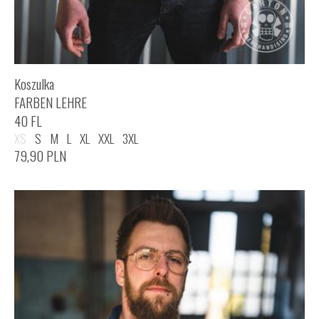
Koszulka
FARBEN LEHRE
40 FL
XS
S
M
L
XL
XXL
3XL
79,90
PLN