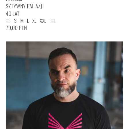
SZTYWNY PAL AZJI
40 LAT
XS
S
M
L
XL
XXL
3XL
79,00
PLN