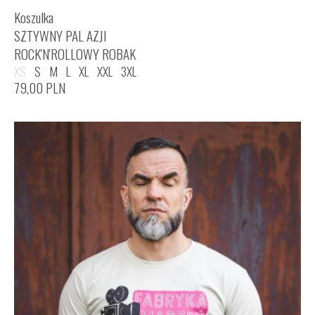
Koszulka
SZTYWNY PAL AZJI
ROCK'N'ROLLOWY ROBAK
XS
S
M
L
XL
XXL
3XL
79,00
PLN