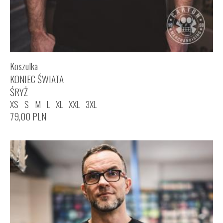
Koszulka
KONIEC ŚWIATA
ŚRYŻ
XS
S
M
L
XL
XXL
3XL
79,00
PLN