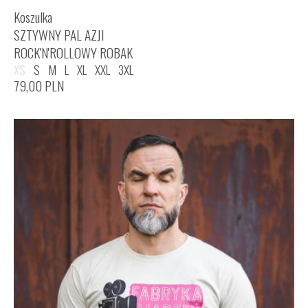
Koszulka
SZTYWNY PAL AZJI
ROCK'N'ROLLOWY ROBAK
XS
S
M
L
XL
XXL
3XL
79,00
PLN