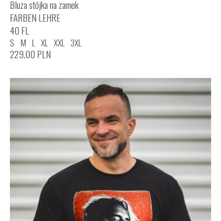
Bluza stójka na zamek
FARBEN LEHRE
40 FL
S
M
L
XL
XXL
3XL
229,00
PLN