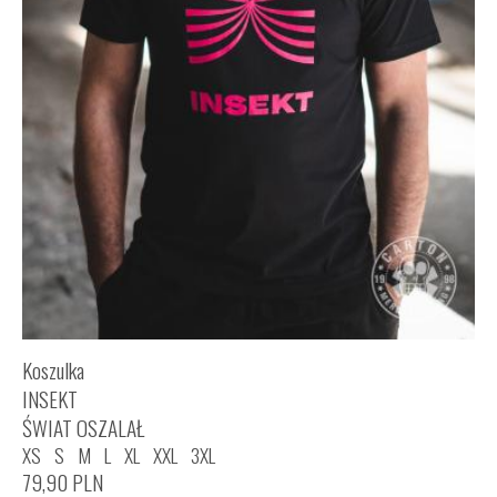
Koszulka
INSEKT
ŚWIAT OSZALAŁ
XS
S
M
L
XL
XXL
3XL
79,90
PLN