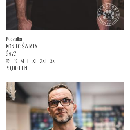
Koszulka
KONIEC ŚWIATA
ŚRYŻ
XS
S
M
L
XL
XXL
3XL
79,00
PLN