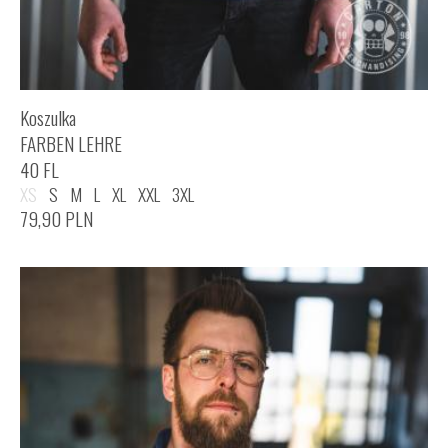
Koszulka
FARBEN LEHRE
40 FL
XS
S
M
L
XL
XXL
3XL
79,90
PLN