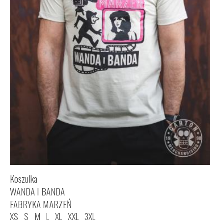
Koszulka
WANDA I BANDA
FABRYKA MARZEŃ
XS
S
M
L
XL
XXL
3XL