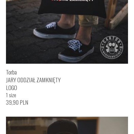
Torba
JARY ODDZIAŁ ZAMKNIĘTY
LOGO
1 size
39,90
PLN