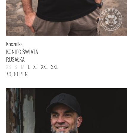
Koszulka
KONIEC ŚWIATA
RUSAŁKA
XS
S
M
L
XL
XXL
3XL
79,90
PLN