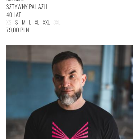
SZTYWNY PAL AZJI
40 LAT
XS
S
M
L
XL
XXL
3XL
79,00
PLN