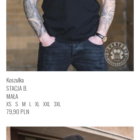
Koszulka
STACJA B.
MAŁA
XS
S
M
L
XL
XXL
3XL
79,90
PLN