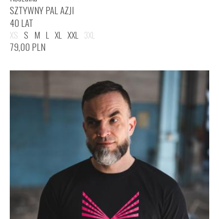
SZTYWNY PAL AZJI
40 LAT
XS
S
M
L
XL
XXL
3XL
79,00
PLN