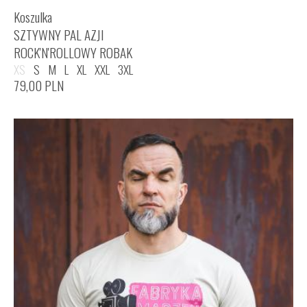
Koszulka
SZTYWNY PAL AZJI
ROCK'N'ROLLOWY ROBAK
XS
S
M
L
XL
XXL
3XL
79,00
PLN