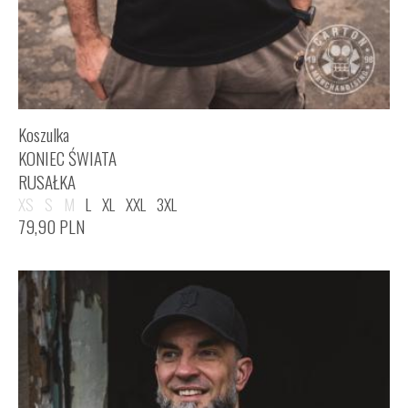
Koszulka
KONIEC ŚWIATA
RUSAŁKA
XS
S
M
L
XL
XXL
3XL
79,90
PLN