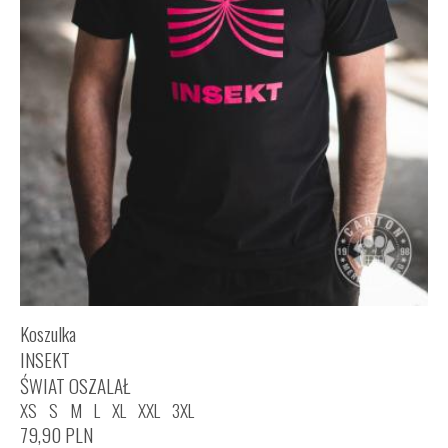
Koszulka
INSEKT
ŚWIAT OSZALAŁ
XS
S
M
L
XL
XXL
3XL
79,90
PLN