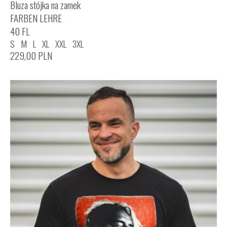
Bluza stójka na zamek
FARBEN LEHRE
40 FL
S
M
L
XL
XXL
3XL
229,00
PLN