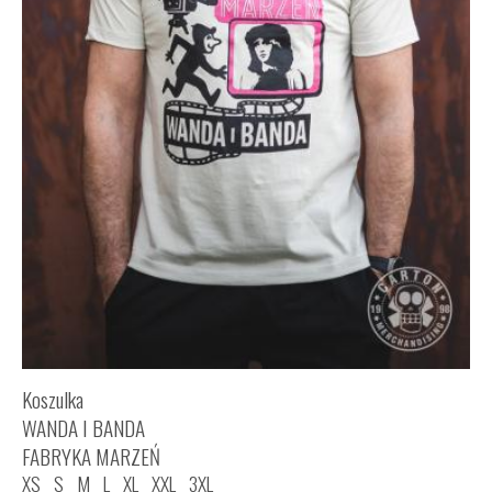
Koszulka
WANDA I BANDA
FABRYKA MARZEŃ
XS
S
M
L
XL
XXL
3XL