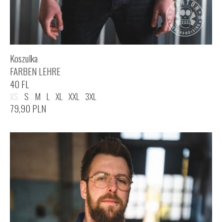
Koszulka
FARBEN LEHRE
40 FL
XS
S
M
L
XL
XXL
3XL
79,90
PLN