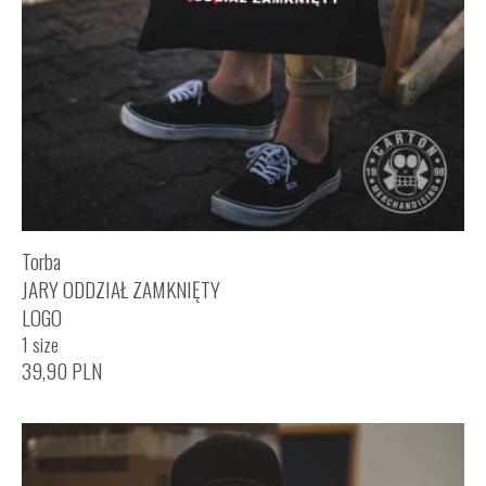
Torba
JARY ODDZIAŁ ZAMKNIĘTY
LOGO
1 size
39,90
PLN