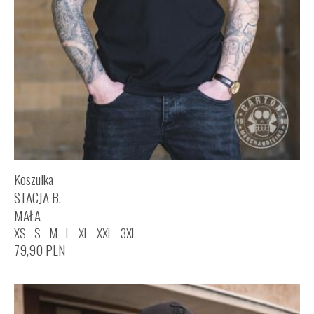
Koszulka
STACJA B.
MAŁA
XS
S
M
L
XL
XXL
3XL
79,90
PLN