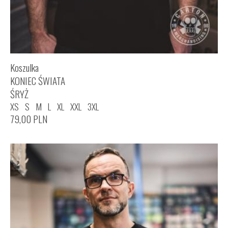
Koszulka
KONIEC ŚWIATA
ŚRYŻ
XS
S
M
L
XL
XXL
3XL
79,00
PLN