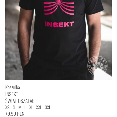
Koszulka
INSEKT
ŚWIAT OSZALAŁ
XS
S
M
L
XL
XXL
3XL
79,90
PLN