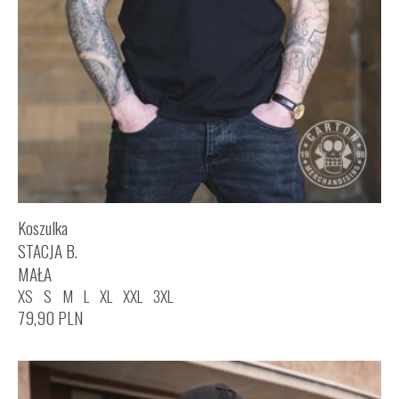
Koszulka
STACJA B.
MAŁA
XS
S
M
L
XL
XXL
3XL
79,90
PLN