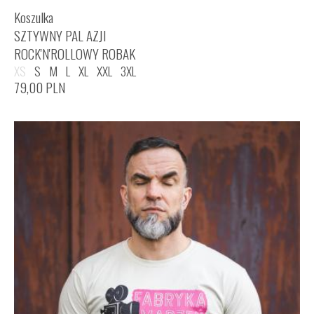
Koszulka
SZTYWNY PAL AZJI
ROCK'N'ROLLOWY ROBAK
XS
S
M
L
XL
XXL
3XL
79,00
PLN