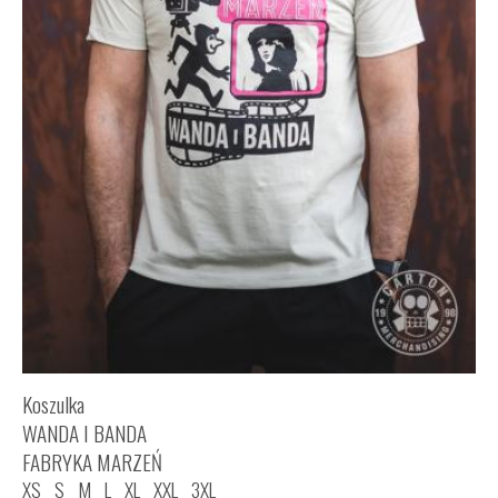
Koszulka
WANDA I BANDA
FABRYKA MARZEŃ
XS
S
M
L
XL
XXL
3XL