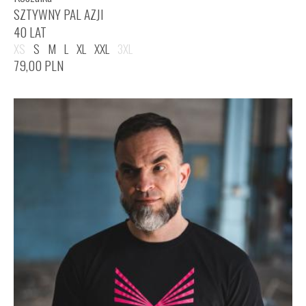
SZTYWNY PAL AZJI
40 LAT
XS
S
M
L
XL
XXL
3XL
79,00
PLN