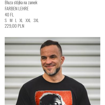
Bluza stójka na zamek
FARBEN LEHRE
40 FL
S
M
L
XL
XXL
3XL
229,00
PLN