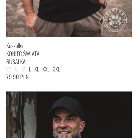
Koszulka
KONIEC ŚWIATA
RUSAŁKA
XS
S
M
L
XL
XXL
3XL
79,90
PLN