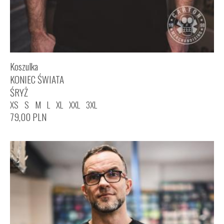
Koszulka
KONIEC ŚWIATA
ŚRYŻ
XS
S
M
L
XL
XXL
3XL
79,00
PLN