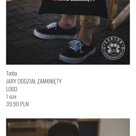
Torba
JARY ODDZIAŁ ZAMKNIĘTY
LOGO
1 size
39,90
PLN