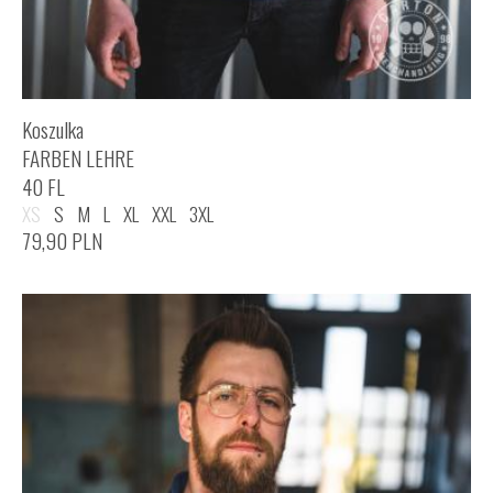
Koszulka
FARBEN LEHRE
40 FL
XS
S
M
L
XL
XXL
3XL
79,90
PLN