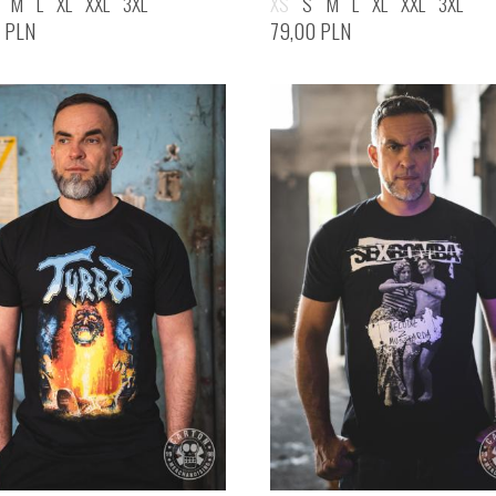
M
L
XL
XXL
3XL
XS
S
M
L
XL
XXL
3XL
0
PLN
79,00
PLN