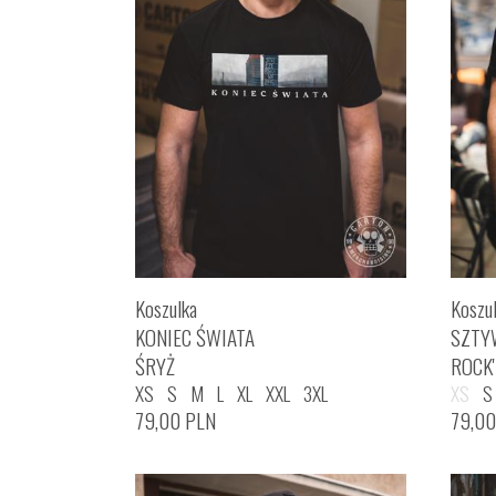
Koszulka
Koszu
KONIEC ŚWIATA
SZTY
ŚRYŻ
ROCK
XS
S
M
L
XL
XXL
3XL
XS
S
79,00
PLN
79,0