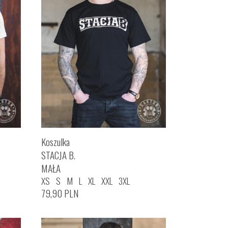
Koszulka
STACJA B.
MAŁA
XS
S
M
L
XL
XXL
3XL
79,90
PLN