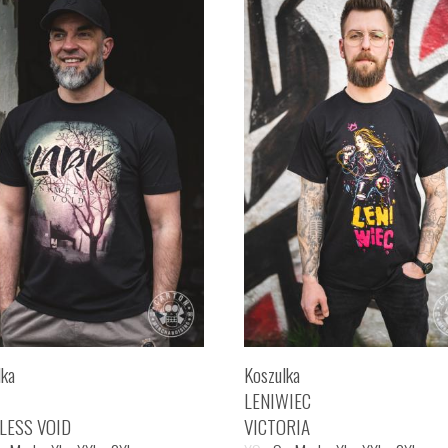
lka
Koszulka
LENIWIEC
LESS VOID
VICTORIA