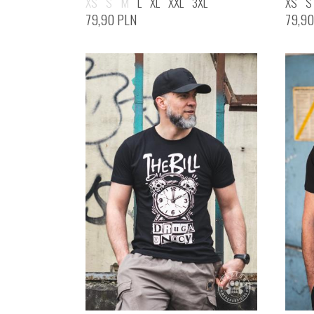
XS
S
M
L
XL
XXL
3XL
XS
S
79,90
PLN
79,9