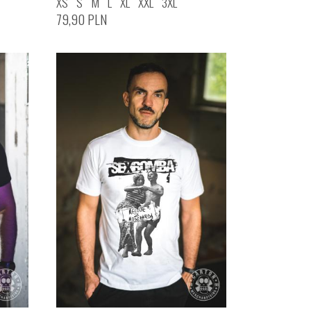
XS
S
M
L
XL
XXL
3XL
79,90
PLN