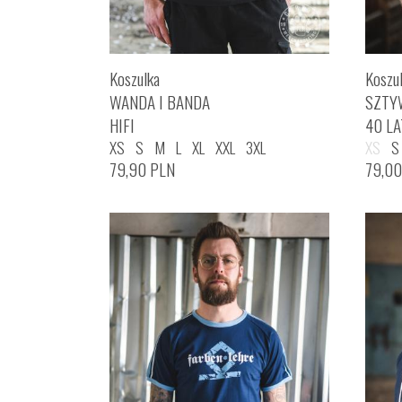
Koszulka
Koszu
WANDA I BANDA
SZTY
HIFI
40 LA
XS
S
M
L
XL
XXL
3XL
XS
S
79,90
PLN
79,0