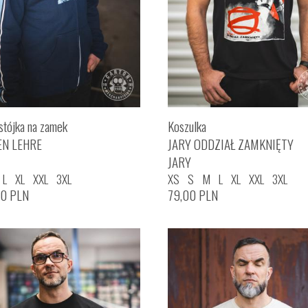
stójka na zamek
Koszulka
EN LEHRE
JARY ODDZIAŁ ZAMKNIĘTY
JARY
L
XL
XXL
3XL
XS
S
M
L
XL
XXL
3XL
00
PLN
79,00
PLN