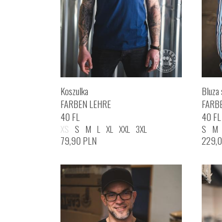
Koszulka
Bluza 
FARBEN LEHRE
FARB
40 FL
40 FL
XS
S
M
L
XL
XXL
3XL
S
M
79,90
PLN
229,