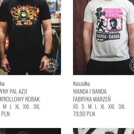
lka
Koszulka
WNY PAL AZJI
WANDA I BANDA
'N'ROLLOWY ROBAK
FABRYKA MARZEŃ
M
L
XL
XXL
3XL
XS
S
M
L
XL
XXL
3XL
0
PLN
79,90
PLN