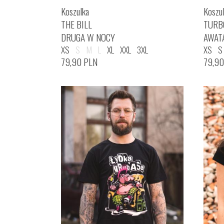
Koszulka
Koszu
THE BILL
TURB
DRUGA W NOCY
AWAT
XS
S
M
L
XL
XXL
3XL
XS
S
79,90
PLN
79,9