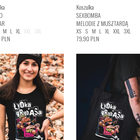
lka
Koszulka
O
SEXBOMBA
AR
MELODIE Z MUSZTARDĄ
M
L
XL
XXL
3XL
XS
S
M
L
XL
XXL
3XL
0
PLN
79,90
PLN