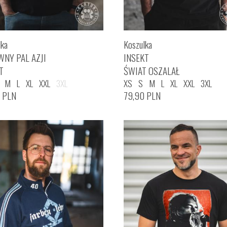
lka
Koszulka
WNY PAL AZJI
INSEKT
T
ŚWIAT OSZALAŁ
M
L
XL
XXL
3XL
XS
S
M
L
XL
XXL
3XL
0
PLN
79,90
PLN