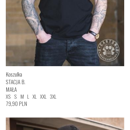
Koszulka
STACJA B.
MAŁA
XS
S
M
L
XL
XXL
3XL
79,90
PLN