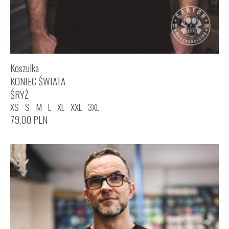
Koszulka
KONIEC ŚWIATA
ŚRYŻ
XS
S
M
L
XL
XXL
3XL
79,00
PLN