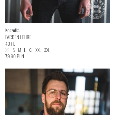
Koszulka
FARBEN LEHRE
40 FL
XS
S
M
L
XL
XXL
3XL
79,90
PLN