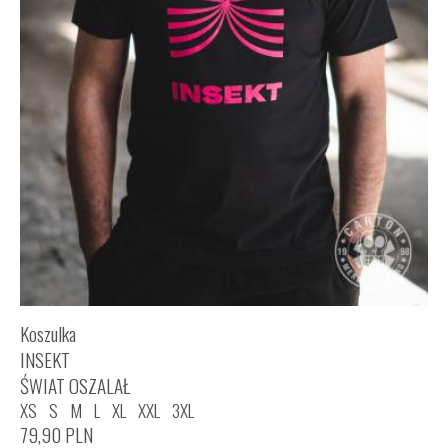
Koszulka
INSEKT
ŚWIAT OSZALAŁ
XS
S
M
L
XL
XXL
3XL
79,90
PLN