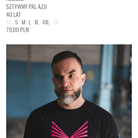
SZTYWNY PAL AZJI
40 LAT
XS
S
M
L
XL
XXL
3XL
79,00
PLN