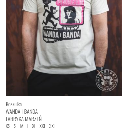
Koszulka
WANDA I BANDA
FABRYKA MARZEŃ
XS
S
M
L
XL
XXL
3XL