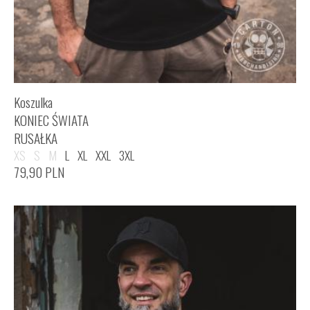
Koszulka
KONIEC ŚWIATA
RUSAŁKA
XS
S
M
L
XL
XXL
3XL
79,90
PLN