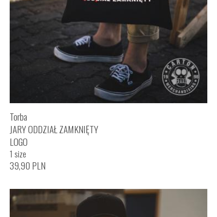
Torba
JARY ODDZIAŁ ZAMKNIĘTY
LOGO
1 size
39,90
PLN