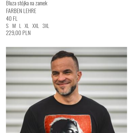
Bluza stójka na zamek
FARBEN LEHRE
40 FL
S
M
L
XL
XXL
3XL
229,00
PLN