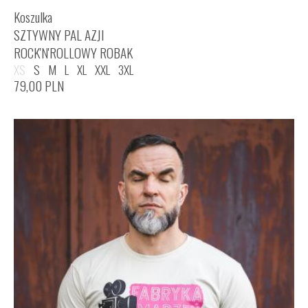
Koszulka
SZTYWNY PAL AZJI
ROCK'N'ROLLOWY ROBAK
XS
S
M
L
XL
XXL
3XL
79,00
PLN