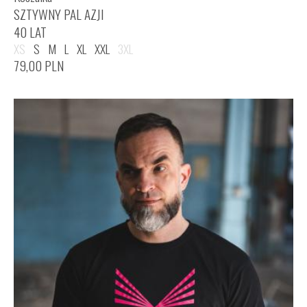
SZTYWNY PAL AZJI
40 LAT
XS
S
M
L
XL
XXL
3XL
79,00
PLN