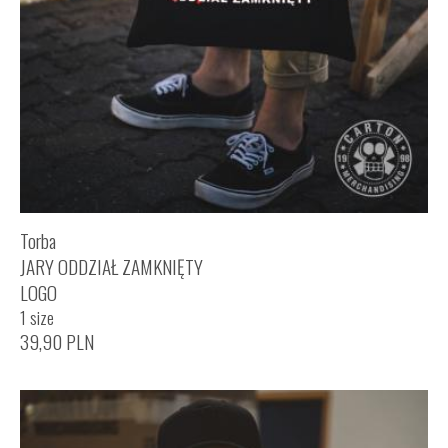
Torba
JARY ODDZIAŁ ZAMKNIĘTY
LOGO
1 size
39,90
PLN