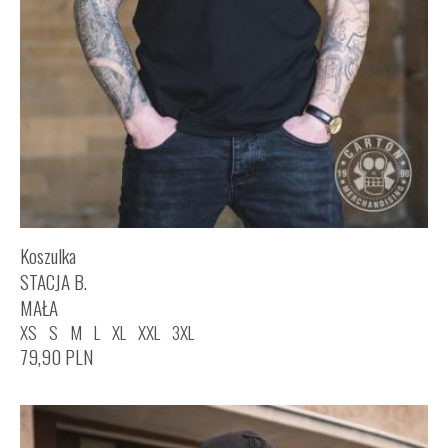
Koszulka
STACJA B.
MAŁA
XS
S
M
L
XL
XXL
3XL
79,90
PLN