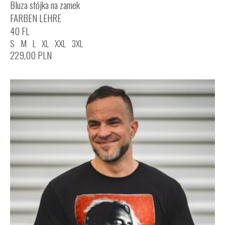
Bluza stójka na zamek
FARBEN LEHRE
40 FL
S
M
L
XL
XXL
3XL
229,00
PLN