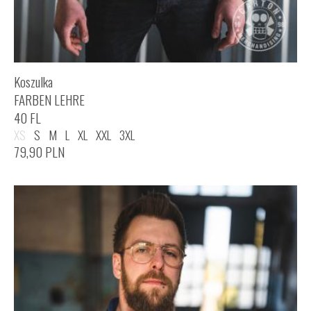
Koszulka
FARBEN LEHRE
40 FL
XS
S
M
L
XL
XXL
3XL
79,90
PLN