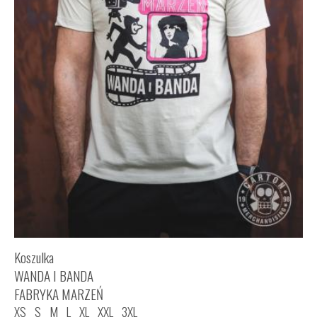
Koszulka
WANDA I BANDA
FABRYKA MARZEŃ
XS
S
M
L
XL
XXL
3XL