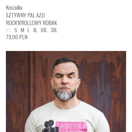
Koszulka
SZTYWNY PAL AZJI
ROCK'N'ROLLOWY ROBAK
XS
S
M
L
XL
XXL
3XL
79,00
PLN