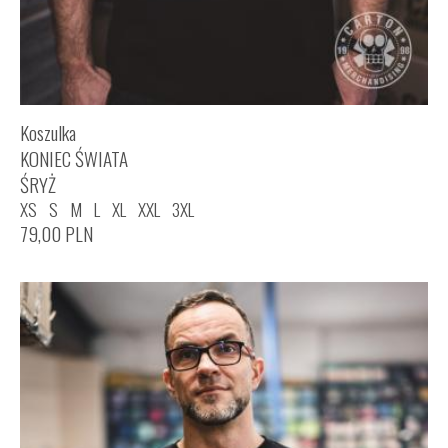
Koszulka
KONIEC ŚWIATA
ŚRYŻ
XS
S
M
L
XL
XXL
3XL
79,00
PLN