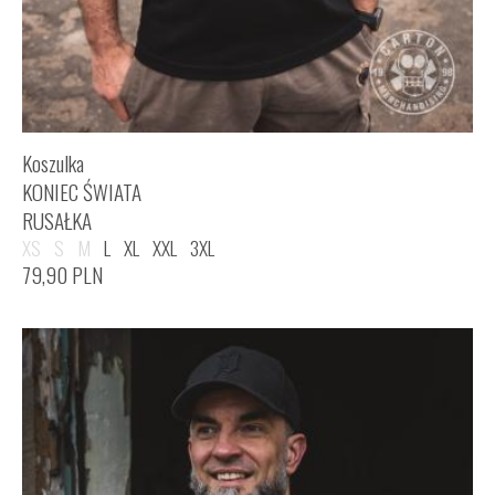
Koszulka
KONIEC ŚWIATA
RUSAŁKA
XS
S
M
L
XL
XXL
3XL
79,90
PLN