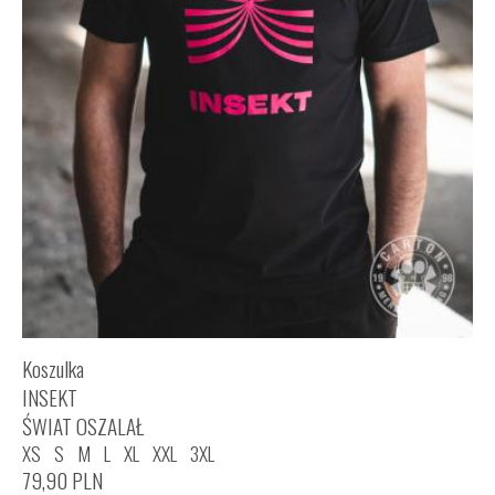
Koszulka
INSEKT
ŚWIAT OSZALAŁ
XS
S
M
L
XL
XXL
3XL
79,90
PLN