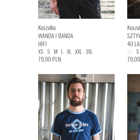
Koszulka
Koszu
WANDA I BANDA
SZTY
HIFI
40 LA
XS
S
M
L
XL
XXL
3XL
XS
S
79,90
PLN
79,0