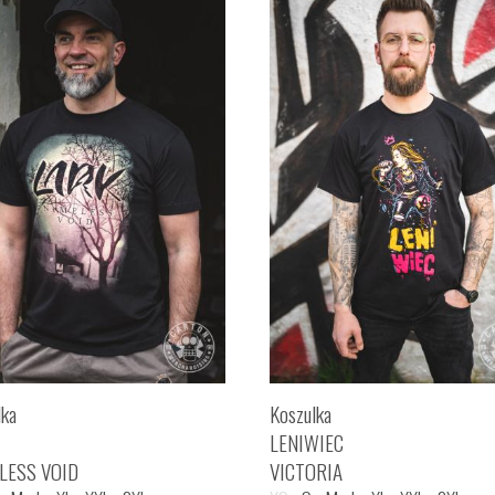
lka
Koszulka
LENIWIEC
LESS VOID
VICTORIA