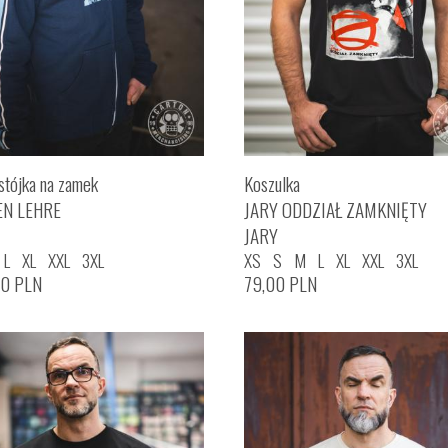
stójka na zamek
Koszulka
EN LEHRE
JARY ODDZIAŁ ZAMKNIĘTY
JARY
L
XL
XXL
3XL
XS
S
M
L
XL
XXL
3XL
00
PLN
79,00
PLN