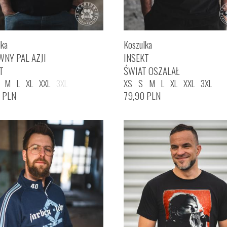
lka
Koszulka
WNY PAL AZJI
INSEKT
T
ŚWIAT OSZALAŁ
M
L
XL
XXL
3XL
XS
S
M
L
XL
XXL
3XL
0
PLN
79,90
PLN