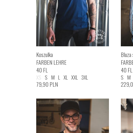
Koszulka
Bluza 
FARBEN LEHRE
FARB
40 FL
40 FL
XS
S
M
L
XL
XXL
3XL
S
M
79,90
PLN
229,