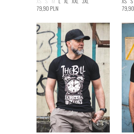
XS
S
M
L
XL
XXL
3XL
XS
S
79,90
PLN
79,9