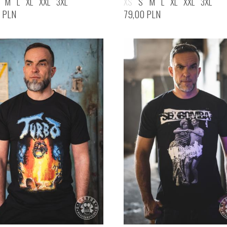
M
L
XL
XXL
3XL
XS
S
M
L
XL
XXL
3XL
0
PLN
79,00
PLN