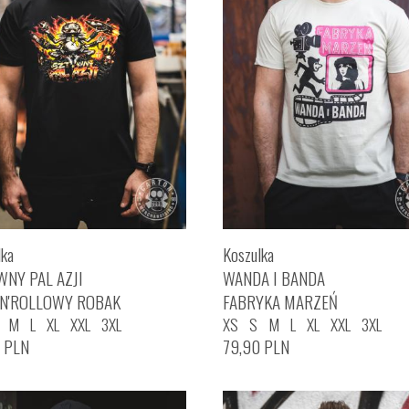
lka
Koszulka
WNY PAL AZJI
WANDA I BANDA
'N'ROLLOWY ROBAK
FABRYKA MARZEŃ
M
L
XL
XXL
3XL
XS
S
M
L
XL
XXL
3XL
0
PLN
79,90
PLN