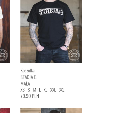
Koszulka
STACJA B.
MAŁA
XS
S
M
L
XL
XXL
3XL
79,90
PLN