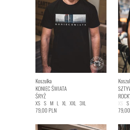
Koszulka
Koszu
KONIEC ŚWIATA
SZTY
ŚRYŻ
ROCK
XS
S
M
L
XL
XXL
3XL
XS
S
79,00
PLN
79,0