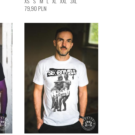
XS
S
M
L
XL
XXL
3XL
79,90
PLN