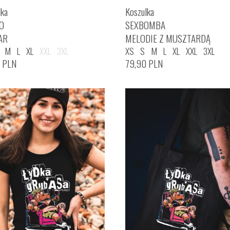
lka
Koszulka
O
SEXBOMBA
AR
MELODIE Z MUSZTARDĄ
M
L
XL
XXL
3XL
XS
S
M
L
XL
XXL
3XL
0
PLN
79,90
PLN