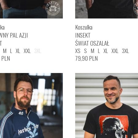
lka
Koszulka
WNY PAL AZJI
INSEKT
T
ŚWIAT OSZALAŁ
M
L
XL
XXL
3XL
XS
S
M
L
XL
XXL
3XL
0
PLN
79,90
PLN