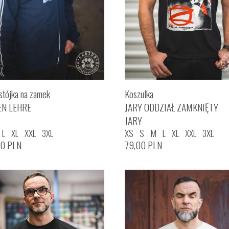
stójka na zamek
Koszulka
EN LEHRE
JARY ODDZIAŁ ZAMKNIĘTY
JARY
L
XL
XXL
3XL
XS
S
M
L
XL
XXL
3XL
00
PLN
79,00
PLN