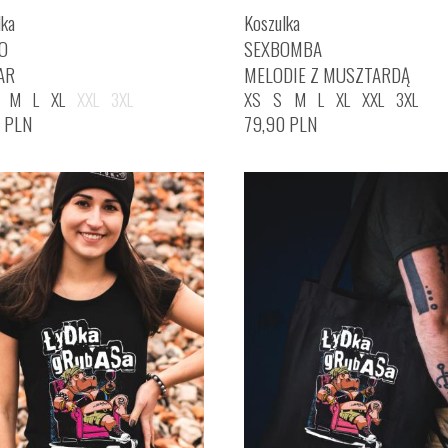
lka
Koszulka
O
SEXBOMBA
AR
MELODIE Z MUSZTARDĄ
M
L
XL
XXL
3XL
XS
S
M
L
XL
XXL
3XL
0
PLN
79,90
PLN