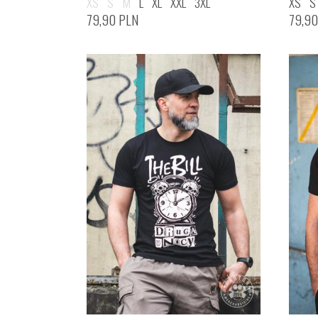
XS
S
M
L
XL
XXL
3XL
XS
S
79,90
PLN
79,9