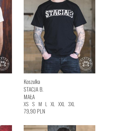
Koszulka
STACJA B.
MAŁA
XS
S
M
L
XL
XXL
3XL
79,90
PLN