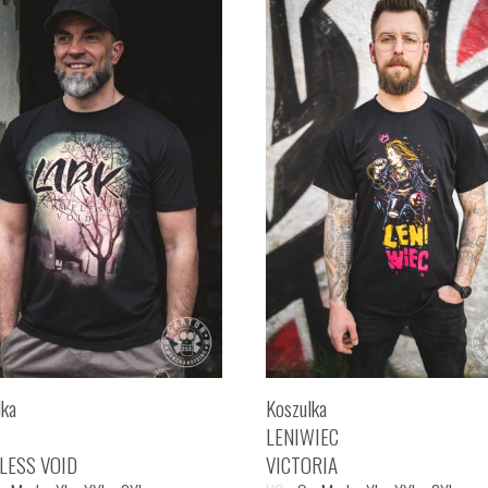
lka
Koszulka
LENIWIEC
LESS VOID
VICTORIA