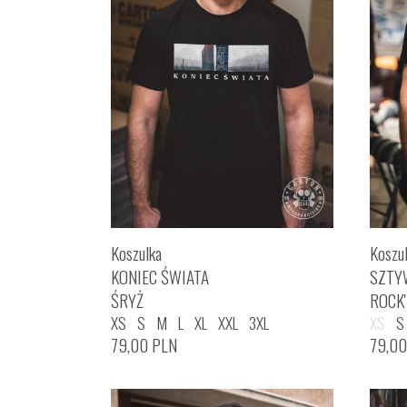
Koszulka
Koszu
KONIEC ŚWIATA
SZTY
ŚRYŻ
ROCK
XS
S
M
L
XL
XXL
3XL
XS
S
79,00
PLN
79,0