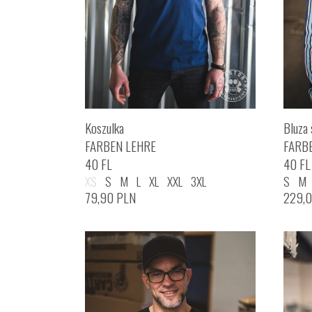
Koszulka
Bluza 
FARBEN LEHRE
FARB
40 FL
40 FL
XS
S
M
L
XL
XXL
3XL
S
M
79,90
PLN
229,