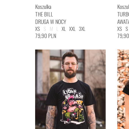
Koszulka
Koszu
THE BILL
TURB
DRUGA W NOCY
AWAT
XS
S
M
L
XL
XXL
3XL
XS
S
79,90
PLN
79,9