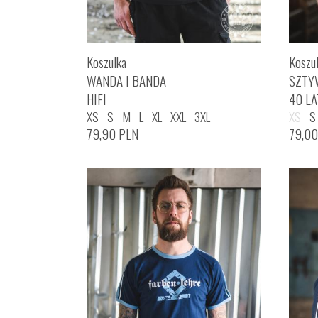
Koszulka
Koszu
WANDA I BANDA
SZTY
HIFI
40 LA
XS
S
M
L
XL
XXL
3XL
XS
S
79,90
PLN
79,0