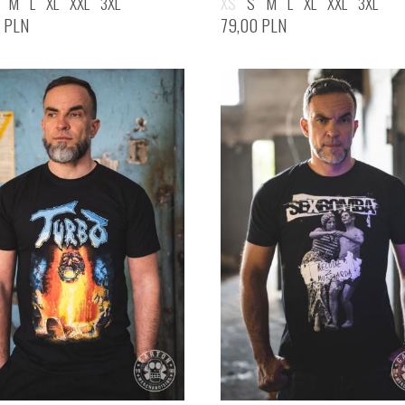
M
L
XL
XXL
3XL
XS
S
M
L
XL
XXL
3XL
0
PLN
79,00
PLN