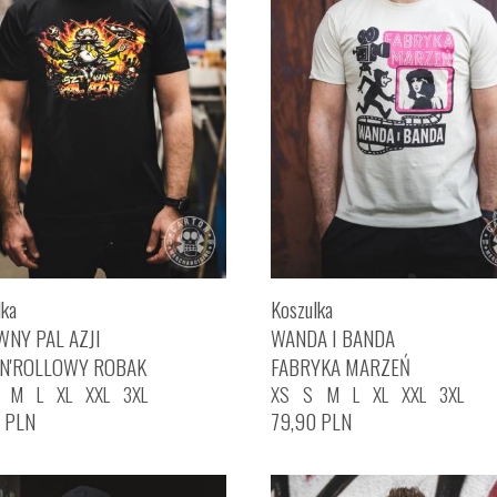
lka
Koszulka
WNY PAL AZJI
WANDA I BANDA
'N'ROLLOWY ROBAK
FABRYKA MARZEŃ
M
L
XL
XXL
3XL
XS
S
M
L
XL
XXL
3XL
0
PLN
79,90
PLN