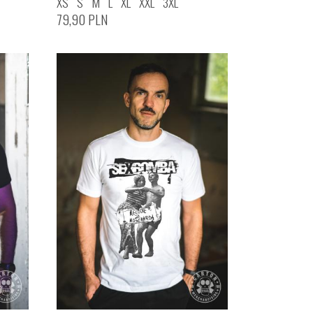
XS
S
M
L
XL
XXL
3XL
79,90
PLN