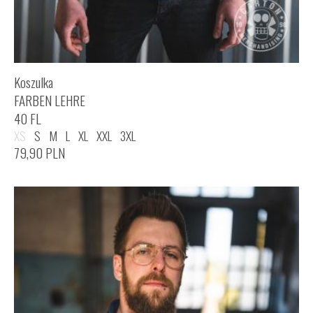
Koszulka
FARBEN LEHRE
40 FL
XS
S
M
L
XL
XXL
3XL
79,90
PLN