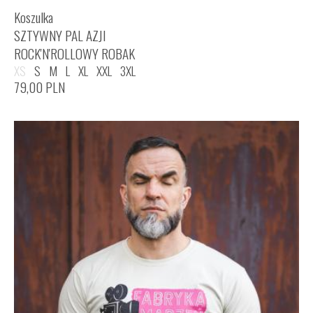
Koszulka
SZTYWNY PAL AZJI
ROCK'N'ROLLOWY ROBAK
XS
S
M
L
XL
XXL
3XL
79,00
PLN