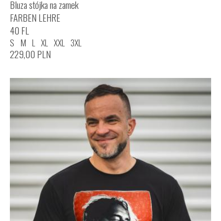
Bluza stójka na zamek
FARBEN LEHRE
40 FL
S
M
L
XL
XXL
3XL
229,00
PLN