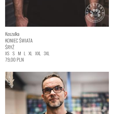
Koszulka
KONIEC ŚWIATA
ŚRYŻ
XS
S
M
L
XL
XXL
3XL
79,00
PLN