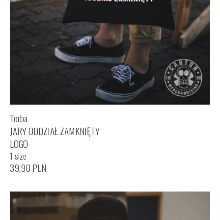
Torba
JARY ODDZIAŁ ZAMKNIĘTY
LOGO
1 size
39,90
PLN