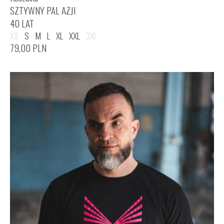
SZTYWNY PAL AZJI
40 LAT
XS
S
M
L
XL
XXL
3XL
79,00
PLN