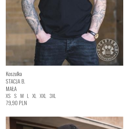
Koszulka
STACJA B.
MAŁA
XS
S
M
L
XL
XXL
3XL
79,90
PLN