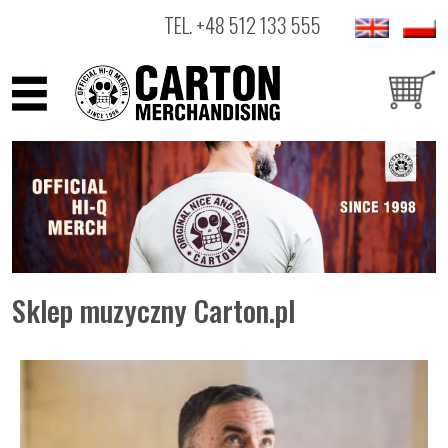
TEL.
+48 512 133 555
ARTYŚCI
PRODUKTY
OUTLET
Sklep muzyczny Carton.pl