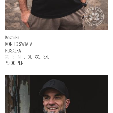
Koszulka
KONIEC ŚWIATA
RUSAŁKA
XS
S
M
L
XL
XXL
3XL
79,90
PLN