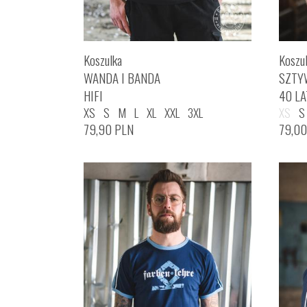
Koszulka
Koszu
WANDA I BANDA
SZTY
HIFI
40 LA
XS
S
M
L
XL
XXL
3XL
XS
S
79,90
PLN
79,0