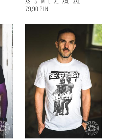
XS
S
M
L
XL
XXL
3XL
79,90
PLN