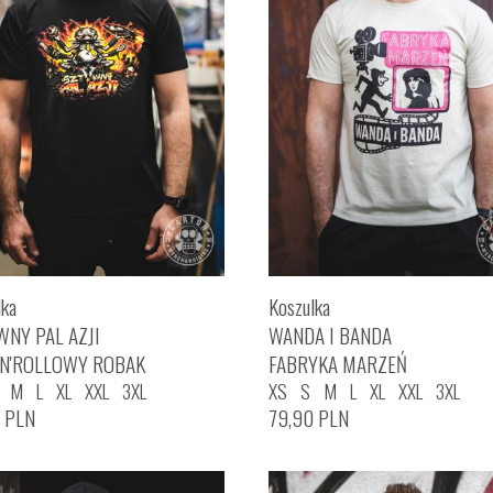
lka
Koszulka
WNY PAL AZJI
WANDA I BANDA
'N'ROLLOWY ROBAK
FABRYKA MARZEŃ
M
L
XL
XXL
3XL
XS
S
M
L
XL
XXL
3XL
0
PLN
79,90
PLN