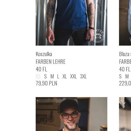
Koszulka
Bluza 
FARBEN LEHRE
FARB
40 FL
40 FL
XS
S
M
L
XL
XXL
3XL
S
M
79,90
PLN
229,