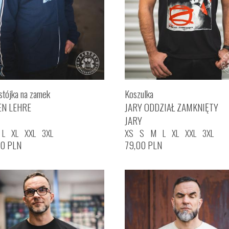
stójka na zamek
Koszulka
EN LEHRE
JARY ODDZIAŁ ZAMKNIĘTY
JARY
L
XL
XXL
3XL
XS
S
M
L
XL
XXL
3XL
00
PLN
79,00
PLN