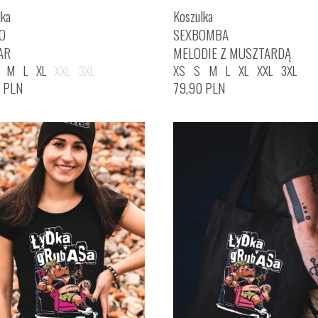
lka
Koszulka
O
SEXBOMBA
AR
MELODIE Z MUSZTARDĄ
M
L
XL
XXL
3XL
XS
S
M
L
XL
XXL
3XL
0
PLN
79,90
PLN