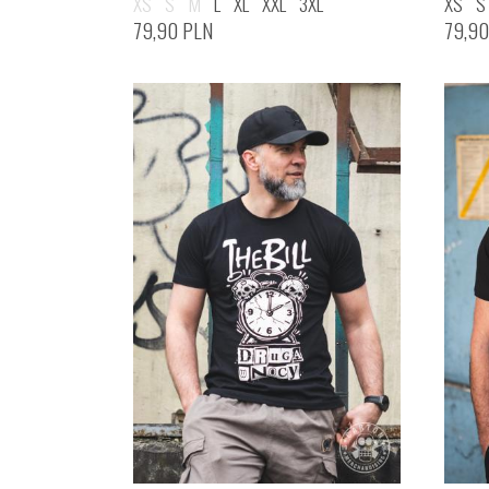
XS
S
M
L
XL
XXL
3XL
XS
S
79,90
PLN
79,9