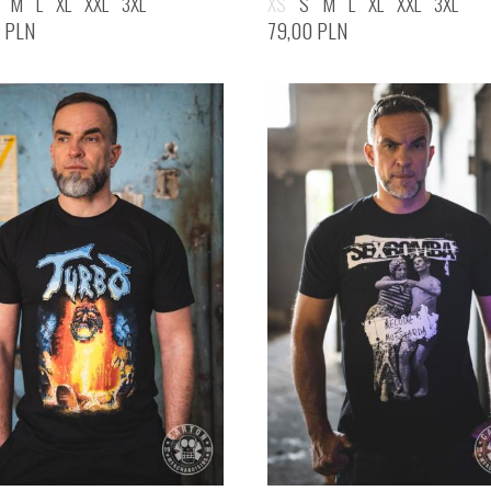
M
L
XL
XXL
3XL
XS
S
M
L
XL
XXL
3XL
0
PLN
79,00
PLN