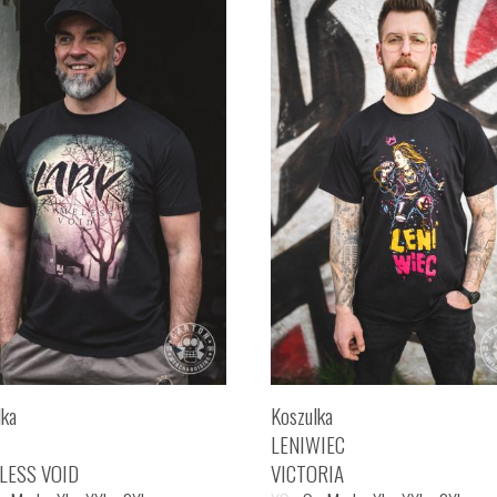
lka
Koszulka
LENIWIEC
LESS VOID
VICTORIA