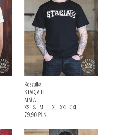
Koszulka
STACJA B.
MAŁA
XS
S
M
L
XL
XXL
3XL
79,90
PLN