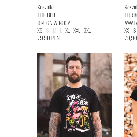
Koszulka
Koszu
THE BILL
TURB
DRUGA W NOCY
AWAT
XS
S
M
L
XL
XXL
3XL
XS
S
79,90
PLN
79,9