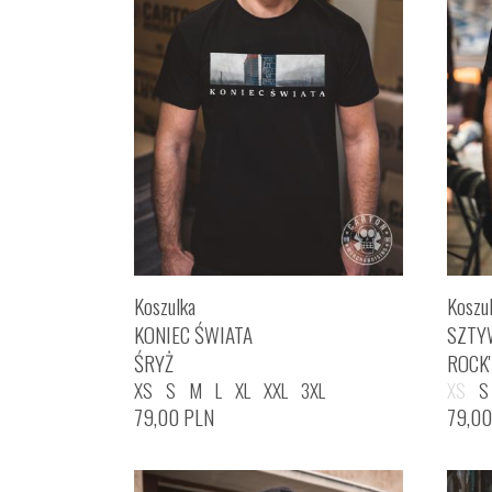
Koszulka
Koszu
KONIEC ŚWIATA
SZTY
ŚRYŻ
ROCK
XS
S
M
L
XL
XXL
3XL
XS
S
79,00
PLN
79,0