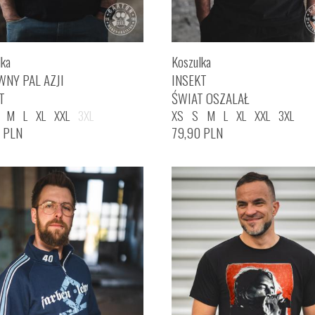
lka
Koszulka
WNY PAL AZJI
INSEKT
T
ŚWIAT OSZALAŁ
M
L
XL
XXL
3XL
XS
S
M
L
XL
XXL
3XL
0
PLN
79,90
PLN